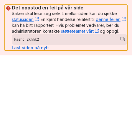
Det oppstod en feil på vår side
Saken skal løse seg selv. I mellomtiden kan du sjekke
statussiden
, (opens new window)
. En kjent hendelse relatert til
denne feilen
, (
kan ha blitt rapportert. Hvis problemet vedvarer, ber du
administratoren kontakte
støtteteamet vårt
, (opens new wi
og oppgi:
Hash: 2khhk2
Last siden på nytt